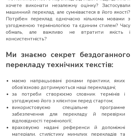
хочете виконати незалежну оцінку? Застосували
машинний переклад, але сумніваєтеся в його якості?
Потрібен переклад одночасно кількома мовами з
узгодженою термінологією та єдиним стилем? Часу
обмаль, але важливо не втратити якість і
консистентність?
Ми знаємо секрет бездоганного
перекладу технічних текстів:
маємо напрацьовані роками практики, яких
обов’язково дотримуються наші перекладачі;
за потреби створюємо словник термінів і
узгоджуємо його з клієнтом перед стартом;
використовуємо спеціальне програмне
забезпечення для перекладу й перевірки
відповідності термінології;
враховуємо надані референси й допоміжні
матеріали, стилістику минулих перекладів та