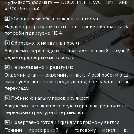
Будь-якого формату — DOCX, PDF, DWG, IDML, XML,
XLSX або інший.
2️⃣ Ми оцінюємо обсяг, складність і термін
Надаємо розрахунок вартості й строки виконання. За
потреби підписуємо NDA.
3️⃣ Обираємо команду під проєкт
Залучаємо перекладача з досвідом у вашій галузі й
редактора, формуємо глосарій.
4️⃣ Перекладаємо й редагуємо
Окремий етап — окремий лінгвіст. У разі роботи з ШІ
виконуємо повне постредагування, яке замінює етап
перекладу.
5️⃣ Робимо фінальну перевірку якості
Залучаємо незалежного редактора для редагування,
перевірки структури й термінології.
6️⃣ Повертаємо готовий файл у потрібному вигляді
Точний, перевірений, у готовому макеті: ви