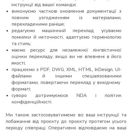
інструкції від вашої команди;
виконуємо часткові оновлення документації з
повним узгодженням із матеріалами,
перекладеними раніше;
редагуємо машинний переклад, усуваємо
помилки й неточності, адаптуємо термінологію
та стиль;
маємо ресурс для незалежної лінгвістичної
оцінки перекладу, якщо ви не впевнені в його
якості;
працюємо з PDF, DWG, XML, HTML, InDesign, UI-
файлами й іншими спеціалізованими
форматами, повертаючи переклад у вихідному
форматі;
суворо дотримуємося NDA і політик
конфіденційності.
Ми також застосовуватимемо всі ваші інструкції та
побажання від проєкту до проєкту протягом усього
періоду співпраці. Оперативно відповідаємо на ваші