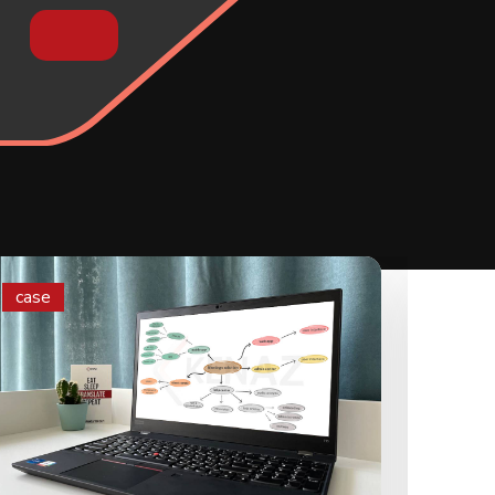
case
case