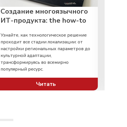
Создание многоязычного
Кор
ИТ-продукта: the how-to
мат
сил
Узнайте, как технологическое решение
Комме
проходит все стадии локализации: от
постр
настройки региональных параметров до
корпо
культурной адаптации,
форми
трансформируясь во всемирно
имидж
популярный ресурс.
четки
Читать