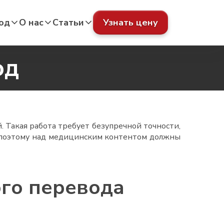
од
О нас
Статьи
Узнать цену
од
 Такая работа требует безупречной точности,
о поэтому над медицинским контентом должны
го перевода