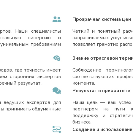
Прозрачная система цен
ртов. Наши специалисты
Четкий и понятный расч
иональную синергию и
запрашиваемых услуг иск
 уникальным требованиям
позволяет грамотно расп
Знание отраслевой терм
одов, где точность имеет
Соблюдение терминоло
аем сторонних экспертов
соответствующих профес
речный результат.
контента.
Результат в приоритете
 ведущих экспертов для
Наша цель — ваш успех
обы принимать обдуманные
партнером на пути к 
поддержку и стратеги
бизнеса.
Создание и использовани