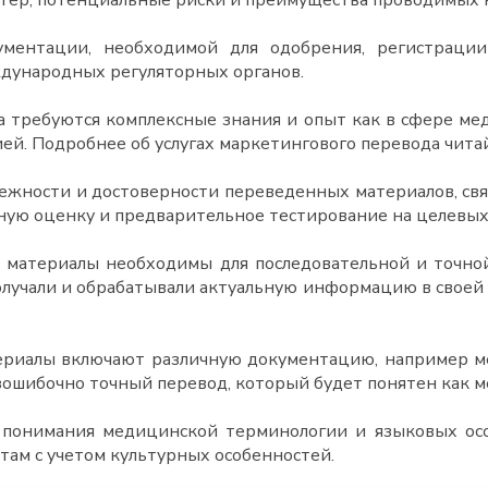
ктер, потенциальные риски и преимущества проводимых 
ентации, необходимой для одобрения, регистрации
ждународных регуляторных органов.
а требуются комплексные знания и опыт как в сфере ме
ей. Подробнее об услугах маркетингового перевода чит
жности и достоверности переведенных материалов, свя
ную оценку и предварительное тестирование на целевых 
 материалы необходимы для последовательной и точно
лучали и обрабатывали актуальную информацию в своей с
риалы включают различную документацию, например ме
ошибочно точный перевод, который будет понятен как м
о понимания медицинской терминологии и языковых осо
ам с учетом культурных особенностей.