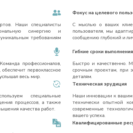
Фокус на целевого поль
ртов. Наши специалисты
С мыслью о ваших клиен
иональную синергию и
пользователя, мы адапти
 уникальным требованиям
сообщению глубокий и ли
Гибкие сроки выполнения
Команда профессионалов,
Быстро и качественно. 
 обеспечит первоклассное
срочным проектам, при 
услышал весь мир.
деталям.
Техническая эрудиция
ользуем специальные
Наши инновации к вашим у
ения процессов, а также
технически опытной ко
ышения качества работ.
современные технологи
вашего успеха.
Квалифицированные рес