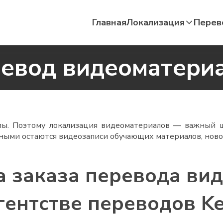
Главная
Локализация
Перев
евод видеоматери
ы. Поэтому локализация видеоматериалов — важный ш
нными остаются видеозаписи обучающих материалов, ново
 заказа перевода ви
гентстве переводов K