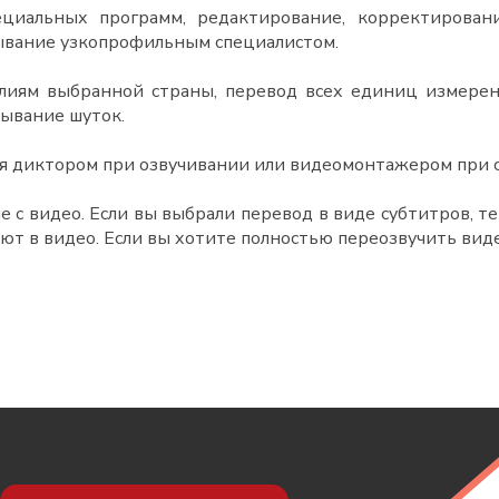
иальных программ, редактирование, корректирован
ывание узкопрофильным специалистом.
лиям выбранной страны, перевод всех единиц измерен
ывание шуток.
ся диктором при озвучивании или видеомонтажером при 
ие с видео. Если вы выбрали перевод в виде субтитров, 
яют в видео. Если вы хотите полностью переозвучить ви