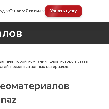
од
О нас
Статьи
Узнать цену
алов
аг для любой компании, цель которой стать
стей, презентационных материалов.
деоматериалов
enaz