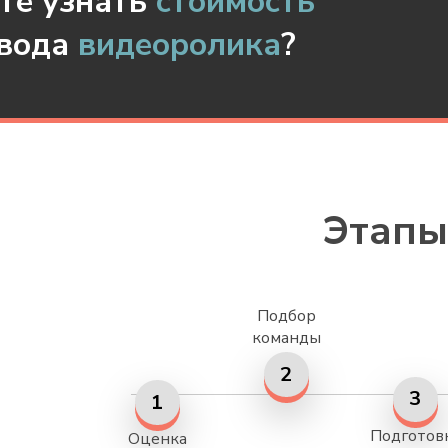
те узнать
стоимость
евода
видеоролика
?
Этапы
Подбор
команды
2
3
1
Подготов
Оценка